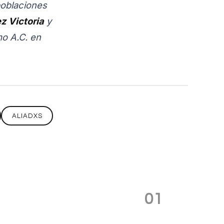
 poblaciones
z Victoria
y
mo A.C. en
ALIADXS
01