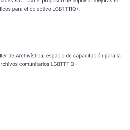
ades A.C., con el propósito de impulsar mejoras en
icos para el colectivo LGBTTTIQ+.
ler de Archivística, espacio de capacitación para la
 archivos comunitarios LGBTTTIQ+.