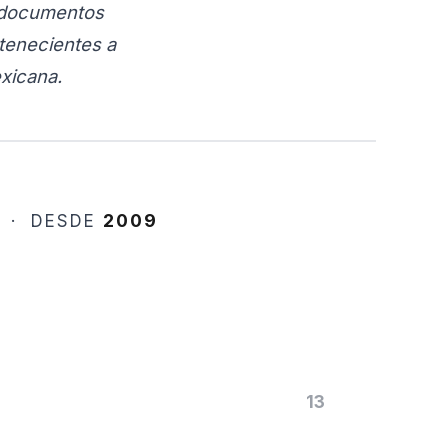
documentos
rtenecientes a
xicana.
2009
 · DESDE
13