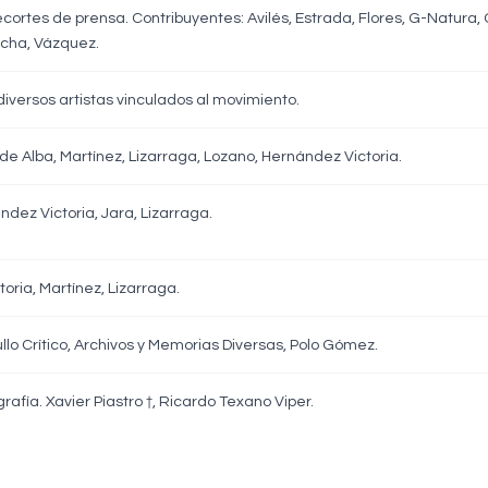
ecortes de prensa. Contribuyentes: Avilés, Estrada, Flores, G-Natur
ocha, Vázquez.
diversos artistas vinculados al movimiento.
e Alba, Martínez, Lizarraga, Lozano, Hernández Victoria.
ez Victoria, Jara, Lizarraga.
ria, Martínez, Lizarraga.
lo Crítico, Archivos y Memorias Diversas, Polo Gómez.
rafía. Xavier Piastro †, Ricardo Texano Viper.