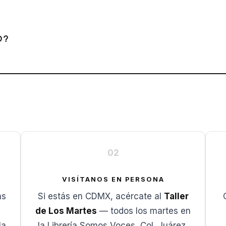
O?
02
VISÍTANOS EN PERSONA
as
Si estás en CDMX, acércate al
Taller
de Los Martes
— todos los martes en
la
la Librería Somos Voces, Col. Juárez,